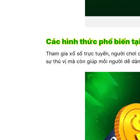
Các hình thức phổ biến tạ
Tham gia xổ số trực tuyến, người chơi
sự thú vị mà còn giúp mỗi người dễ dàn