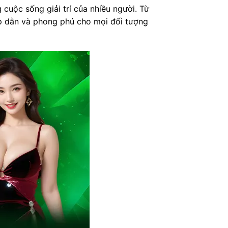
 cuộc sống giải trí của nhiều người. Từ
p dẫn và phong phú cho mọi đối tượng