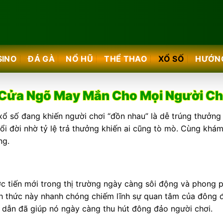
SINO
ĐÁ GÀ
NỔ HŨ
THỂ THAO
XỔ SỐ
HƯỚN
 Cửa Ngõ May Mắn Cho Mọi Người Ch
ổ số đang khiến người chơi “đồn nhau” là dễ trúng thưởng
ổi đời nhờ tỷ lệ trả thưởng khiến ai cũng tò mò. Cùng khá
ng.
c tiến mới trong thị trường ngày càng sôi động và phong 
ình thức này nhanh chóng chiếm lĩnh sự quan tâm của đông 
ấp dẫn đã giúp nó ngày càng thu hút đông đảo người chơi.