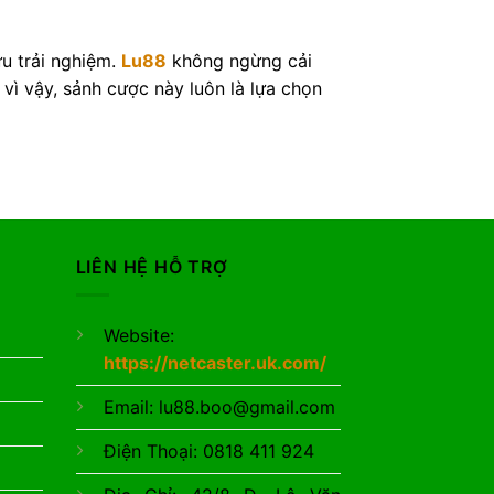
u trải nghiệm.
Lu88
không ngừng cải
vì vậy, sảnh cược này luôn là lựa chọn
LIÊN HỆ HỖ TRỢ
Website:
https://netcaster.uk.com/
Email:
lu88.boo@gmail.com
Điện Thoại:
0818 411 924