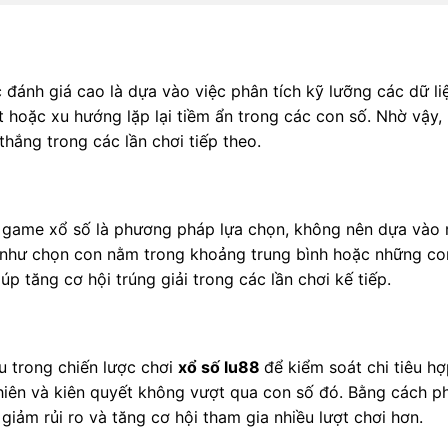
 đánh giá cao là dựa vào việc phân tích kỹ lưỡng các dữ li
t hoặc xu hướng lặp lại tiềm ẩn trong các con số. Nhờ vậy,
hắng trong các lần chơi tiếp theo.
 game xổ số là phương pháp lựa chọn, không nên dựa vào m
 như chọn con nằm trong khoảng trung bình hoặc những con
iúp tăng cơ hội trúng giải trong các lần chơi kế tiếp.
ếu trong chiến lược chơi
xổ số lu88
để kiểm soát chi tiêu hợ
phiên và kiên quyết không vượt qua con số đó. Bằng cách p
 giảm rủi ro và tăng cơ hội tham gia nhiều lượt chơi hơn.