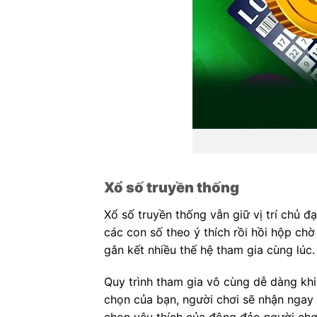
Xổ số truyền thống
Xổ số truyền thống vẫn giữ vị trí chủ 
các con số theo ý thích rồi hồi hộp ch
gắn kết nhiều thế hệ tham gia cùng lúc.
Quy trình tham gia
vô cùng dễ dàng khi
chọn của bạn, người chơi sẽ nhận ngay 