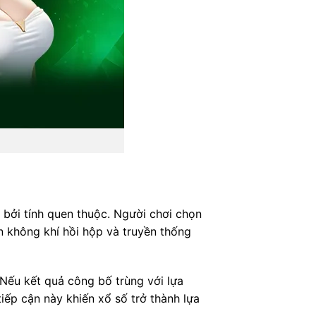
 bởi tính quen thuộc. Người chơi chọn
n không khí hồi hộp và truyền thống
Nếu kết quả công bố trùng với lựa
ếp cận này khiến xổ số trở thành lựa