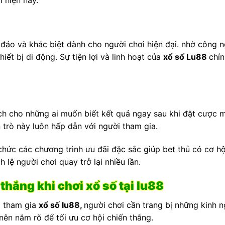
 hiện nay.
đáo và khác biệt dành cho người chơi hiện đại. nhờ công ng
iết bị di động. Sự tiện lợi và linh hoạt của
xổ số Lu88
chín
h cho những ai muốn biết kết quả ngay sau khi đặt cược m
 trò này luôn hấp dẫn với người tham gia.
chức các chương trình ưu đãi đặc sắc giúp bet thủ có cơ hội
lệ người chơi quay trở lại nhiều lần.
 thắng khi chơi xổ số tại lu88
i tham gia
xổ số lu88,
người chơi cần trang bị những kinh 
nên nắm rõ để tối ưu cơ hội chiến thắng.