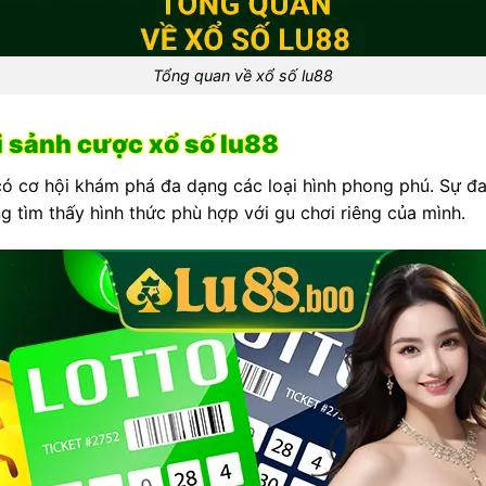
Tổng quan về xổ số lu88
i sảnh cược xổ số lu88
 có cơ hội khám phá đa dạng các loại hình phong phú. Sự 
g tìm thấy hình thức phù hợp với gu chơi riêng của mình.