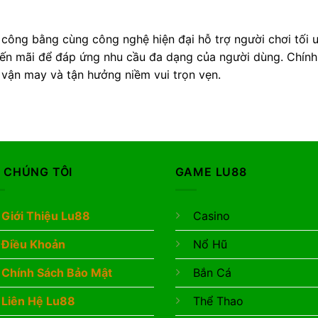
công bằng cùng công nghệ hiện đại hỗ trợ người chơi tối ư
yến mãi để đáp ứng nhu cầu đa dạng của người dùng. Chính 
vận may và tận hưởng niềm vui trọn vẹn.
 CHÚNG TÔI
GAME LU88
Giới Thiệu Lu88
Casino
Điều Khoản
Nổ Hũ
Chính Sách Bảo Mật
Bắn Cá
Liên Hệ Lu88
Thể Thao