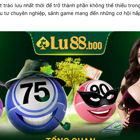
 trào lưu nhất thời để trở thành phần không thể thiếu trong
ầu tư chuyên nghiệp, sảnh game mang đến những cơ hội hấ