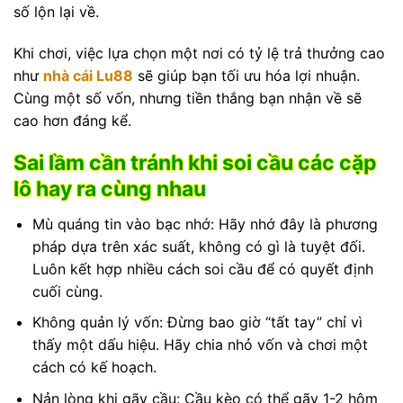
số lộn lại về.
Khi chơi, việc lựa chọn một nơi có tỷ lệ trả thưởng cao
như
nhà cái Lu88
sẽ giúp bạn tối ưu hóa lợi nhuận.
Cùng một số vốn, nhưng tiền thắng bạn nhận về sẽ
cao hơn đáng kể.
Sai lầm cần tránh khi soi cầu các cặp
lô hay ra cùng nhau
Mù quáng tin vào bạc nhớ: Hãy nhớ đây là phương
pháp dựa trên xác suất, không có gì là tuyệt đối.
Luôn kết hợp nhiều cách soi cầu để có quyết định
cuối cùng.
Không quản lý vốn: Đừng bao giờ “tất tay” chỉ vì
thấy một dấu hiệu. Hãy chia nhỏ vốn và chơi một
cách có kế hoạch.
Nản lòng khi gãy cầu: Cầu kèo có thể gãy 1-2 hôm