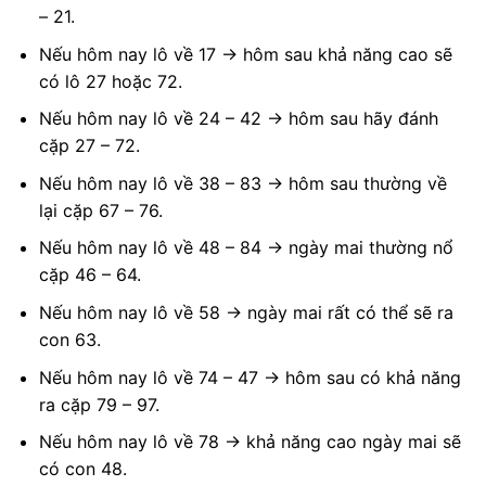
– 21.
Nếu hôm nay lô về 17 -> hôm sau khả năng cao sẽ
có lô 27 hoặc 72.
Nếu hôm nay lô về 24 – 42 -> hôm sau hãy đánh
cặp 27 – 72.
Nếu hôm nay lô về 38 – 83 -> hôm sau thường về
lại cặp 67 – 76.
Nếu hôm nay lô về 48 – 84 -> ngày mai thường nổ
cặp 46 – 64.
Nếu hôm nay lô về 58 -> ngày mai rất có thể sẽ ra
con 63.
Nếu hôm nay lô về 74 – 47 -> hôm sau có khả năng
ra cặp 79 – 97.
Nếu hôm nay lô về 78 -> khả năng cao ngày mai sẽ
có con 48.