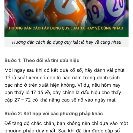
Hướng dẫn cách áp dụng quy luật lô hay về cùng nhau
Bước 1: Theo dõi và tìm dấu hiệu
Mỗi ngày sau khi có kết quả xổ số, hãy dành vài phút
để rà soát xem có con lô nào nằm trong danh sách
bạc nhớ ở trên xuất hiện không. Ví dụ, nếu hôm nay
bạn thấy lô 17 đã về, đây chính là dấu hiệu cho thấy
cặp 27 – 72 có khả năng cao sẽ nổ vào ngày mai.
Bước 2: Kết hợp với các phương pháp khác
Để tăng độ chắc chắn, bạn không nên chỉ dựa vào một
phương pháp duy nhất. Sau khi đã tìm được cặp số