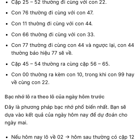
Cặp 25 – 52 thường đi cùng với con 22.
Con 76 thường đi cùng với con 47.
Con 11 thường đi cùng với con 44.
Con 66 thường đi cùng với con 33.
Con 77 thường đi cùng con 44 và ngược lại, con 44
thường báo hiệu 77 sẽ về.
Cặp 45 – 54 thường ra cùng cặp 56 – 65.
Con 00 thường ra kèm con 10, trong khi con 99 hay
về cùng con 22.
Bạc nhớ lô ra theo lô của ngày hôm trước
Đây là phương pháp bạc nhớ phổ biến nhất. Bạn sẽ
dựa vào kết quả của ngày hôm nay để dự đoán cho
ngày mai.
Nếu hôm nay lô về 02 -> hôm sau thường có cặp 12