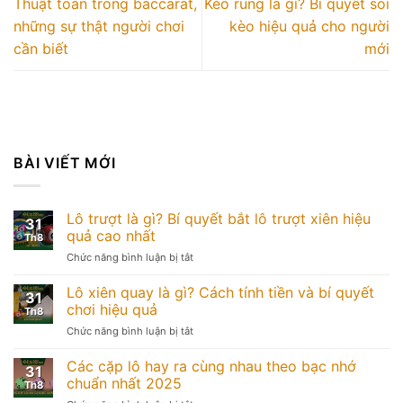
Thuật toán trong baccarat,
Kèo rung là gì? Bí quyết soi
những sự thật người chơi
kèo hiệu quả cho người
cần biết
mới
BÀI VIẾT MỚI
Lô trượt là gì? Bí quyết bắt lô trượt xiên hiệu
31
quả cao nhất
Th8
ở
Chức năng bình luận bị tắt
Lô
trượt
Lô xiên quay là gì? Cách tính tiền và bí quyết
31
là
chơi hiệu quả
Th8
gì?
ở
Chức năng bình luận bị tắt
Bí
Lô
quyết
xiên
Các cặp lô hay ra cùng nhau theo bạc nhớ
bắt
31
quay
lô
chuẩn nhất 2025
Th8
là
trượt