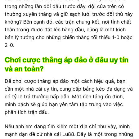
trong những lần đối đầu trước đây, đội cửa trên có
thường xuyên thắng và giữ sạch lưới trước đối thủ này
không? Bên cạnh đó, các trận chung kết, nơi tính chất
thận trọng được đặt lên hàng đầu, cũng là một kịch
bản lý tưởng cho những chiến thắng tối thiểu 1-0 hoặc
2-0.
Chơi cược thắng áp đảo ở đâu uy tín
và an toàn?
Để chơi cược thắng áp đảo một cách hiệu quả, bạn
cần một nhà cái uy tín, cung cấp bảng kèo đa dạng và
có tỷ lệ trả thưởng hấp dẫn. Một nền tảng ổn định,
minh bạch sẽ giúp bạn yên tâm tập trung vào việc
phân tích trận đấu.
Nếu anh em đang tìm kiếm một địa chỉ như vậy, mình
mạnh dạn đề cử nhà cái Lu88. Đây là một trong những