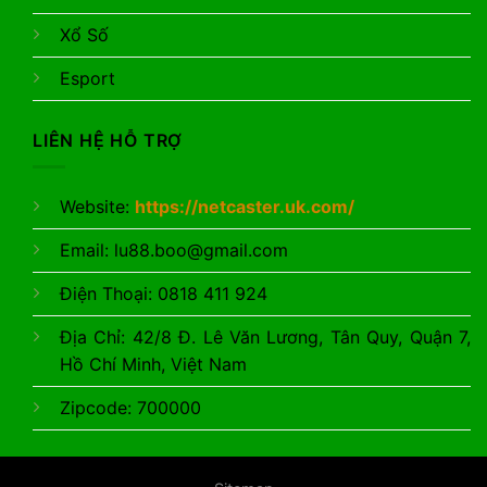
Xổ Số
Esport
LIÊN HỆ HỖ TRỢ
Website:
https://netcaster.uk.com/
Email:
lu88.boo@gmail.com
Điện Thoại:
0818 411 924
Địa Chỉ:
42/8 Đ. Lê Văn Lương, Tân Quy, Quận 7,
Hồ Chí Minh, Việt Nam
Zipcode: 700000