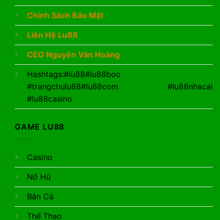
Chính Sách Bảo Mật
Liên Hệ Lu88
CEO Nguyễn Văn Hoàng
Hashtags:#lu88#lu88boo
#trangchulu88#lu88com #lu88nhacai
#lu88casino
GAME LU88
Casino
Nổ Hũ
Bắn Cá
Thể Thao