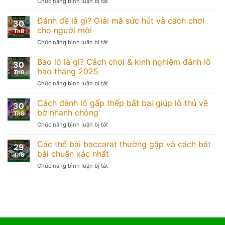
ở
Chức năng bình luận bị tắt
gì?
xiên
Các
Cách
hiệu
cặp
Đánh đề là gì? Giải mã sức hút và cách chơi
tính
quả
30
lô
tiền
cho người mới
cao
Th8
hay
và
nhất
ở
Chức năng bình luận bị tắt
ra
bí
Đánh
cùng
quyết
đề
Bao lô là gì? Cách chơi & kinh nghiệm đánh lô
nhau
chơi
30
là
theo
bao thắng 2025
hiệu
Th8
gì?
bạc
quả
ở
Chức năng bình luận bị tắt
Giải
nhớ
Bao
mã
chuẩn
lô
Cách đánh lô gấp thếp bất bại giúp lô thủ về
sức
nhất
30
là
hút
bờ nhanh chóng
2025
Th8
gì?
và
ở
Chức năng bình luận bị tắt
Cách
cách
Cách
chơi
chơi
đánh
Các thế bài baccarat thường gặp và cách bắt
&
cho
29
lô
kinh
bài chuẩn xác nhất
người
Th8
gấp
nghiệm
mới
ở
Chức năng bình luận bị tắt
thếp
đánh
Các
bất
lô
thế
bại
bao
bài
giúp
thắng
baccarat
lô
2025
thường
thủ
gặp
về
và