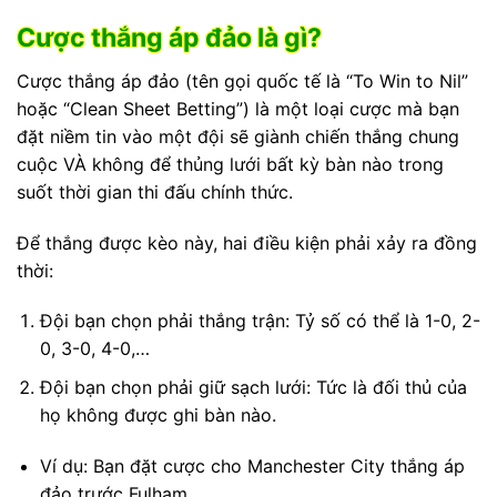
Cược thắng áp đảo là gì?
Cược thắng áp đảo (tên gọi quốc tế là “To Win to Nil”
hoặc “Clean Sheet Betting”) là một loại cược mà bạn
đặt niềm tin vào một đội sẽ giành chiến thắng chung
cuộc VÀ không để thủng lưới bất kỳ bàn nào trong
suốt thời gian thi đấu chính thức.
Để thắng được kèo này, hai điều kiện phải xảy ra đồng
thời:
Đội bạn chọn phải thắng trận: Tỷ số có thể là 1-0, 2-
0, 3-0, 4-0,…
Đội bạn chọn phải giữ sạch lưới: Tức là đối thủ của
họ không được ghi bàn nào.
Ví dụ: Bạn đặt cược cho Manchester City thắng áp
đảo trước Fulham.