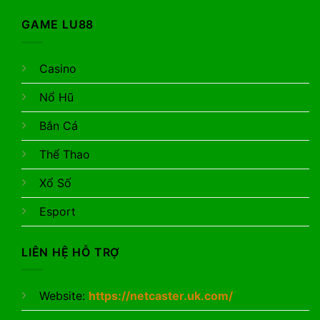
GAME LU88
Casino
Nổ Hũ
Bắn Cá
Thể Thao
Xổ Số
Esport
LIÊN HỆ HỖ TRỢ
Website:
https://netcaster.uk.com/