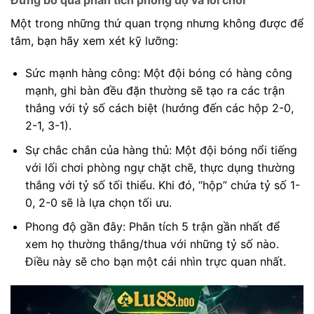
Đừng bỏ qua phân tích phong độ và lối chơi
Một trong những thứ quan trọng nhưng không được để
tâm, bạn hãy xem xét kỹ lưỡng:
Sức mạnh hàng công: Một đội bóng có hàng công
mạnh, ghi bàn đều đặn thường sẽ tạo ra các trận
thắng với tỷ số cách biệt (hướng đến các hộp 2-0,
2-1, 3-1).
Sự chắc chắn của hàng thủ: Một đội bóng nổi tiếng
với lối chơi phòng ngự chặt chẽ, thực dụng thường
thắng với tỷ số tối thiểu. Khi đó, “hộp” chứa tỷ số 1-
0, 2-0 sẽ là lựa chọn tối ưu.
Phong độ gần đây: Phân tích 5 trận gần nhất để
xem họ thường thắng/thua với những tỷ số nào.
Điều này sẽ cho bạn một cái nhìn trực quan nhất.