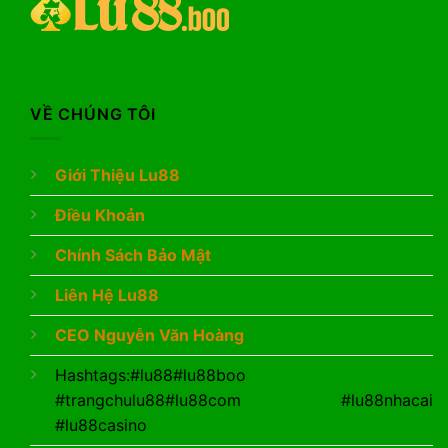
VỀ CHÚNG TÔI
Giới Thiệu Lu88
Điều Khoản
Chính Sách Bảo Mật
Liên Hệ Lu88
CEO Nguyễn Văn Hoàng
Hashtags:#lu88#lu88boo
#trangchulu88#lu88com #lu88nhacai
#lu88casino