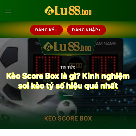
Skip
to
content
ĐĂNG KÝ+
ĐĂNG NHẬP+
TIN TỨC
Kèo Score Box là gì? Kinh nghiệm
soi kèo tỷ số hiệu quả nhất