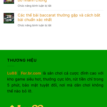
Th8
gì?
và
ở
Chức năng bình luận bị tắt
Cách
cách
Cách
chơi
chơi
đánh
Các thế bài baccarat thường gặp và cách bắt
&
cho
29
lô
kinh
bài chuẩn xác nhất
người
Th8
gấp
nghiệm
mới
ở
Chức năng bình luận bị tắt
thếp
đánh
Các
bất
lô
thế
bại
bao
bài
giúp
thắng
baccarat
lô
2025
thường
thủ
gặp
về
và
bờ
cách
nhanh
THƯƠNG HIỆU
bắt
chóng
bài
chuẩn
Lu88
|
For.br.com
là sân chơi cá cược đỉnh cao với
xác
nhất
kho game siêu hot, thưởng cực lớn, rút tiền chỉ trong
5 phút, bảo mật tuyệt đối, nơi mà dân chơi không
thể nào bỏ lỡ.