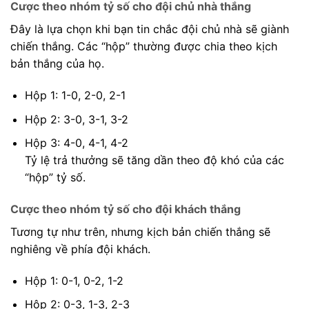
Cược theo nhóm tỷ số cho đội chủ nhà thắng
Đây là lựa chọn khi bạn tin chắc đội chủ nhà sẽ giành
chiến thắng. Các “hộp” thường được chia theo kịch
bản thắng của họ.
Hộp 1: 1-0, 2-0, 2-1
Hộp 2: 3-0, 3-1, 3-2
Hộp 3: 4-0, 4-1, 4-2
Tỷ lệ trả thưởng sẽ tăng dần theo độ khó của các
“hộp” tỷ số.
Cược theo nhóm tỷ số cho đội khách thắng
Tương tự như trên, nhưng kịch bản chiến thắng sẽ
nghiêng về phía đội khách.
Hộp 1: 0-1, 0-2, 1-2
Hộp 2: 0-3, 1-3, 2-3