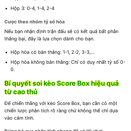
Hộp 3: 0-4, 1-4, 2-4
Cược theo nhóm tỷ số hòa
Nếu bạn nhận định trận đấu sẽ có kết quả bất phân
thắng bại, đây là lựa chọn dành cho bạn.
Hộp hòa có bàn thắng: 1-1, 2-2, 3-3,…
Hộp hòa không bàn thắng: Chỉ có duy nhất tỷ số 0-
0.
Bí quyết soi kèo Score Box hiệu quả
từ cao thủ
Để chiến thắng với kèo Score Box, bạn cần có một
chiến lược phân tích rõ ràng chứ không thể chỉ dựa
vào cảm tính.