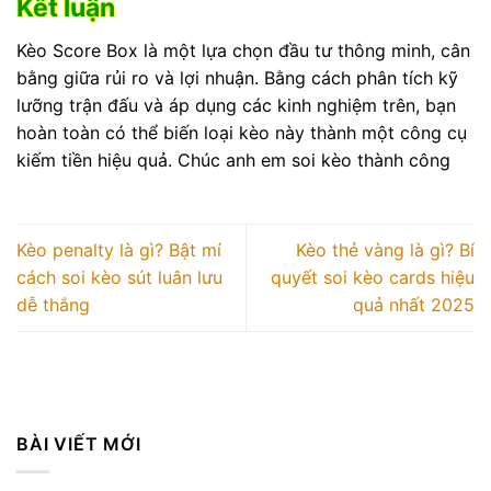
Kết luận
Kèo Score Box là một lựa chọn đầu tư thông minh, cân
bằng giữa rủi ro và lợi nhuận. Bằng cách phân tích kỹ
lưỡng trận đấu và áp dụng các kinh nghiệm trên, bạn
hoàn toàn có thể biến loại kèo này thành một công cụ
kiếm tiền hiệu quả. Chúc anh em soi kèo thành công
Kèo penalty là gì? Bật mí
Kèo thẻ vàng là gì? Bí
cách soi kèo sút luân lưu
quyết soi kèo cards hiệu
dễ thắng
quả nhất 2025
BÀI VIẾT MỚI