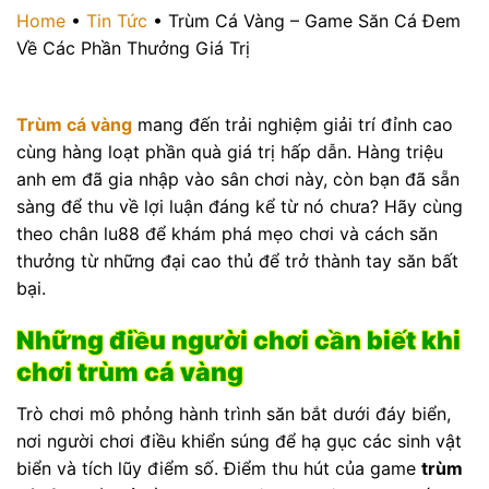
Home
•
Tin Tức
•
Trùm Cá Vàng – Game Săn Cá Đem
Về Các Phần Thưởng Giá Trị
Trùm cá vàng
mang đến trải nghiệm giải trí đỉnh cao
cùng hàng loạt phần quà giá trị hấp dẫn. Hàng triệu
anh em đã gia nhập vào sân chơi này, còn bạn đã sẵn
sàng để thu về lợi luận đáng kể từ nó chưa? Hãy cùng
theo chân lu88 để khám phá mẹo chơi và cách săn
thưởng từ những đại cao thủ để trở thành tay săn bất
bại.
Những điều người chơi cần biết khi
chơi trùm cá vàng
Trò chơi mô phỏng hành trình săn bắt dưới đáy biển,
nơi người chơi điều khiển súng để hạ gục các sinh vật
biển và tích lũy điểm số. Điểm thu hút của game
trùm