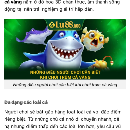
cá vàng
nằm ở đồ họa 3D chân thực, âm thanh sống
động tại nên trải nghiệm giải trí hấp dẫn.
Những điều người chơi cần biết khi chơi trùm cá vàng
Đa dạng các loài cá
Người chơi sẽ bắt gặp hàng loạt loài cá với đặc điểm
riêng biệt. Từ những chú cá nhỏ di chuyển nhanh, dễ
hạ nhưng điểm thấp đến các loài lớn hơn, yêu cầu vũ