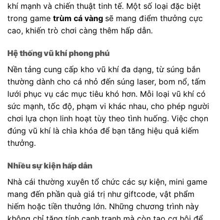
khí mạnh và chiến thuật tinh tế. Một số loại đặc biệt
trong game
trùm cá vàng
sẽ mang điểm thưởng cực
cao, khiến trò chơi càng thêm hấp dẫn.
Hệ thống vũ khí phong phú
Nền tảng cung cấp kho vũ khí đa dạng, từ súng bắn
thường dành cho cá nhỏ đến súng laser, bom nổ, tấm
lưới phục vụ các mục tiêu khó hơn. Mỗi loại vũ khí có
sức mạnh, tốc độ, phạm vi khác nhau, cho phép người
chơi lựa chọn linh hoạt tùy theo tình huống. Việc chọn
đúng vũ khí là chìa khóa để bạn tăng hiệu quả kiếm
thưởng.
Nhiều sự kiện hấp dẫn
Nhà cái thường xuyên tổ chức các sự kiện, mini game
mang đến phần quà giá trị như giftcode, vật phẩm
hiếm hoặc tiền thưởng lớn. Những chương trình này
không chỉ tăng tính cạnh tranh mà còn tạo cơ hội để