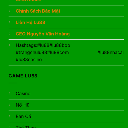
Chính Sách Bảo Mật
Liên Hệ Lu88
CEO Nguyễn Văn Hoàng
Hashtags:#lu88#lu88boo
#trangchulu88#lu88com #lu88nhacai
#lu88casino
GAME LU88
Casino
Nổ Hũ
Bắn Cá
Thể Thao