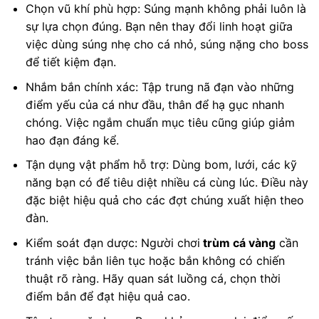
Chọn vũ khí phù hợp: Súng mạnh không phải luôn là
sự lựa chọn đúng. Bạn nên thay đổi linh hoạt giữa
việc dùng súng nhẹ cho cá nhỏ, súng nặng cho boss
để tiết kiệm đạn.
Nhắm bắn chính xác: Tập trung nã đạn vào những
điểm yếu của cá như đầu, thân để hạ gục nhanh
chóng. Việc ngắm chuẩn mục tiêu cũng giúp giảm
hao đạn đáng kể.
Tận dụng vật phẩm hỗ trợ: Dùng bom, lưới, các kỹ
năng bạn có để tiêu diệt nhiều cá cùng lúc. Điều này
đặc biệt hiệu quả cho các đợt chúng xuất hiện theo
đàn.
Kiểm soát đạn dược: Người chơi
trùm cá vàng
cần
tránh việc bắn liên tục hoặc bắn không có chiến
thuật rõ ràng. Hãy quan sát luồng cá, chọn thời
điểm bắn để đạt hiệu quả cao.