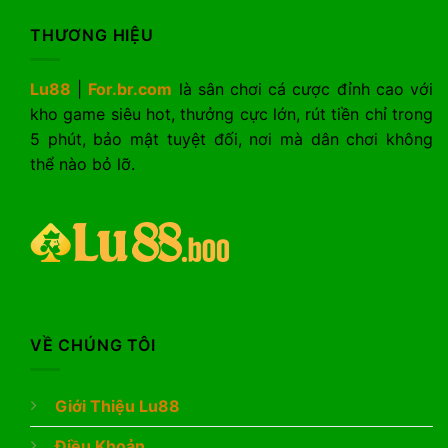
và
bờ
cách
nhanh
THƯƠNG HIỆU
bắt
chóng
bài
chuẩn
Lu88
|
For.br.com
là sân chơi cá cược đỉnh cao với
xác
nhất
kho game siêu hot, thưởng cực lớn, rút tiền chỉ trong
5 phút, bảo mật tuyệt đối, nơi mà dân chơi không
thể nào bỏ lỡ.
VỀ CHÚNG TÔI
Giới Thiệu Lu88
Điều Khoản