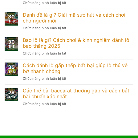
ở
Chức năng bình luận bị tắt
gì?
xiên
Các
Cách
hiệu
cặp
Đánh đề là gì? Giải mã sức hút và cách chơi
tính
quả
30
lô
tiền
cho người mới
cao
Th8
hay
và
nhất
ở
Chức năng bình luận bị tắt
ra
bí
Đánh
cùng
quyết
đề
Bao lô là gì? Cách chơi & kinh nghiệm đánh lô
nhau
chơi
30
là
theo
bao thắng 2025
hiệu
Th8
gì?
bạc
quả
ở
Chức năng bình luận bị tắt
Giải
nhớ
Bao
mã
chuẩn
lô
Cách đánh lô gấp thếp bất bại giúp lô thủ về
sức
nhất
30
là
hút
bờ nhanh chóng
2025
Th8
gì?
và
ở
Chức năng bình luận bị tắt
Cách
cách
Cách
chơi
chơi
đánh
Các thế bài baccarat thường gặp và cách bắt
&
cho
29
lô
kinh
bài chuẩn xác nhất
người
Th8
gấp
nghiệm
mới
ở
Chức năng bình luận bị tắt
thếp
đánh
Các
bất
lô
thế
bại
bao
bài
giúp
thắng
baccarat
lô
2025
thường
thủ
gặp
về